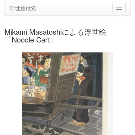
浮世絵検索
ナ
ビ
ゲ
ー
Mikami Masatoshiによる浮世絵
シ
「Noodle Cart」
ョ
ン
の
切
り
替
え