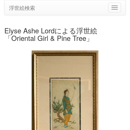
浮世絵検索
ナ
ビ
ゲ
ー
Elyse Ashe Lordによる浮世絵
シ
「Oriental Girl & Pine Tree」
ョ
ン
の
切
り
替
え