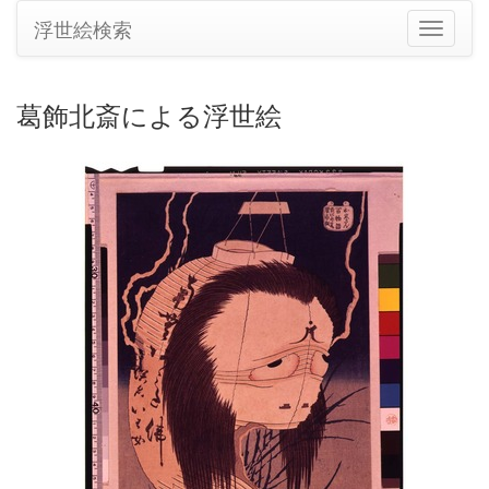
浮世絵検索
ナ
ビ
ゲ
ー
葛飾北斎による浮世絵
シ
ョ
ン
の
切
り
替
え