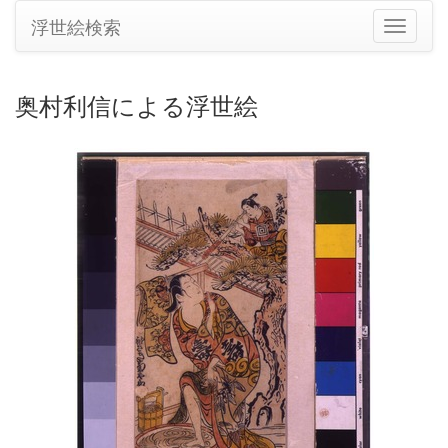
浮世絵検索
ナ
ビ
ゲ
ー
奥村利信による浮世絵
シ
ョ
ン
の
切
り
替
え