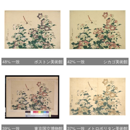
48% 一致
ボストン美術館
42% 一致
シカゴ美術館
39% 一致
東京国立博物館
37% 一致
メトロポリタン美術館