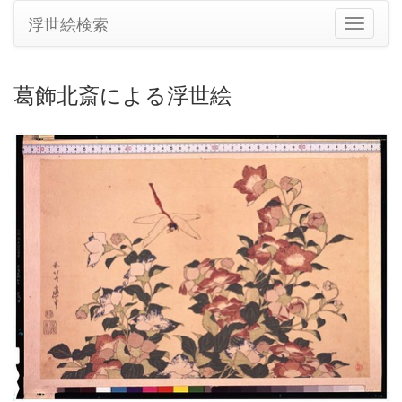
浮世絵検索
ナ
ビ
ゲ
ー
葛飾北斎による浮世絵
シ
ョ
ン
の
切
り
替
え