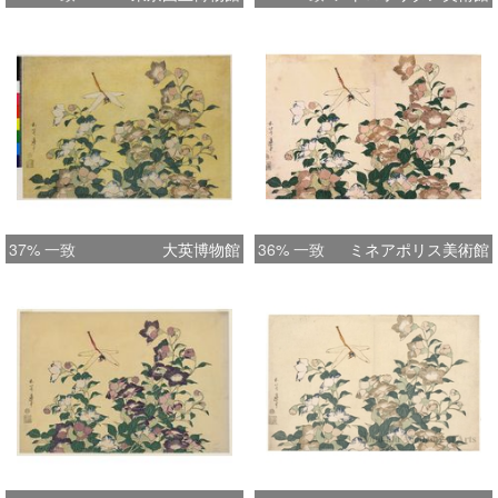
37% 一致
大英博物館
36% 一致
ミネアポリス美術館