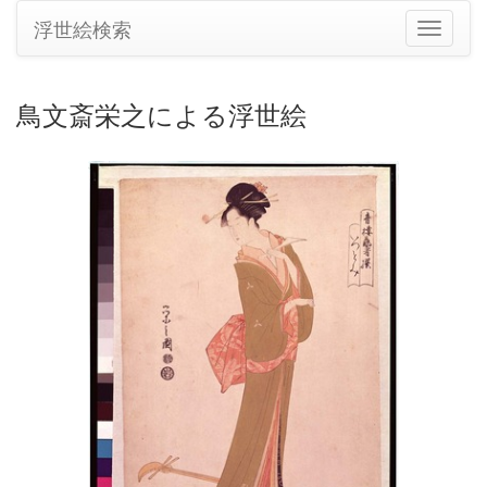
浮世絵検索
ナ
ビ
ゲ
ー
鳥文斎栄之による浮世絵
シ
ョ
ン
の
切
り
替
え