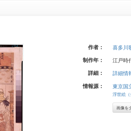
作者：
喜多川
制作年：
江戸時代
詳細：
詳細情報.
情報源：
東京国
浮世絵（全
画像を