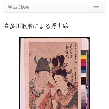
浮世絵検索
ナ
ビ
ゲ
ー
喜多川歌磨による浮世絵
シ
ョ
ン
の
切
り
替
え