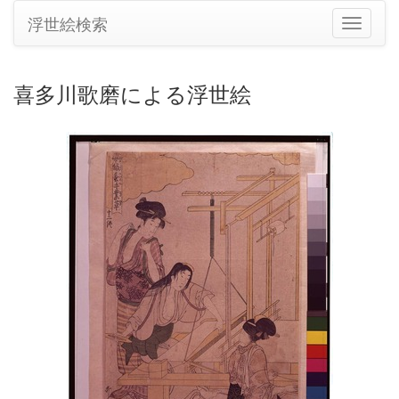
浮世絵検索
ナ
ビ
ゲ
ー
喜多川歌磨による浮世絵
シ
ョ
ン
の
切
り
替
え