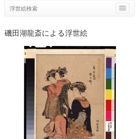
浮世絵検索
ナ
ビ
ゲ
ー
磯田湖龍斎による浮世絵
シ
ョ
ン
の
切
り
替
え