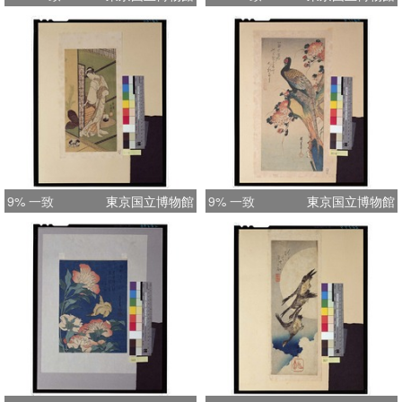
9% 一致
東京国立博物館
9% 一致
東京国立博物館