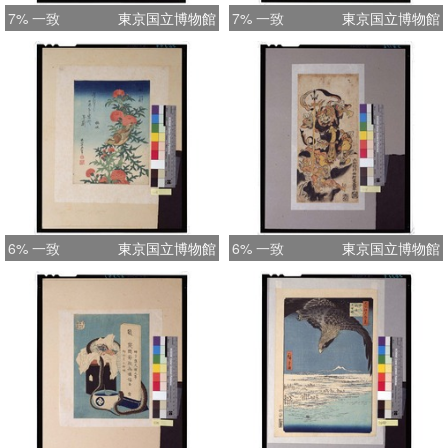
7% 一致
東京国立博物館
7% 一致
東京国立博物館
6% 一致
東京国立博物館
6% 一致
東京国立博物館