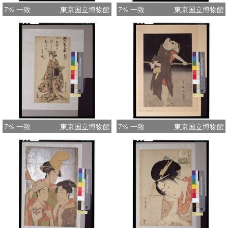
7% 一致
東京国立博物館
7% 一致
東京国立博物館
7% 一致
東京国立博物館
7% 一致
東京国立博物館