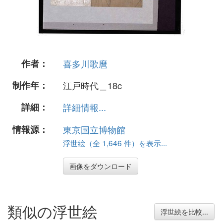
作者：
喜多川歌麿
制作年：
江戸時代＿18c
詳細：
詳細情報...
情報源：
東京国立博物館
浮世絵（全 1,646 件）を表示...
画像をダウンロード
類似の浮世絵
浮世絵を比較...