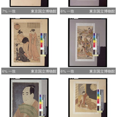
7% 一致
東京国立博物館
6% 一致
東京国立博物館
6% 一致
東京国立博物館
6% 一致
東京国立博物館