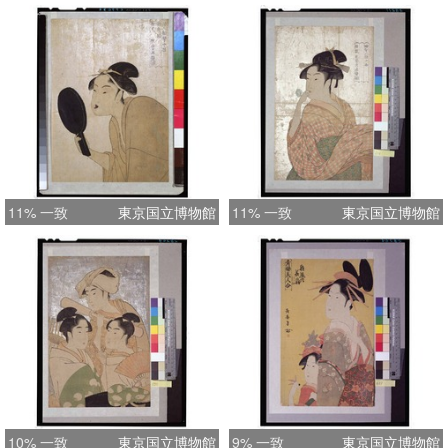
11% 一致
東京国立博物館
11% 一致
東京国立博物館
10% 一致
東京国立博物館
9% 一致
東京国立博物館