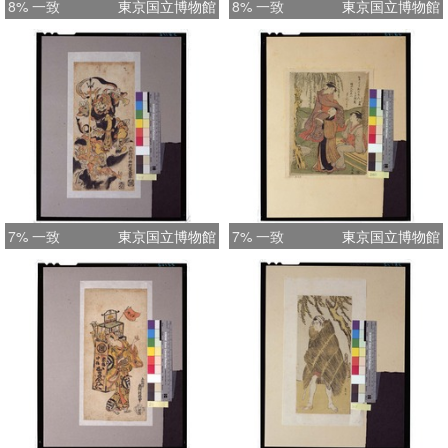
8% 一致
東京国立博物館
8% 一致
東京国立博物館
7% 一致
東京国立博物館
7% 一致
東京国立博物館