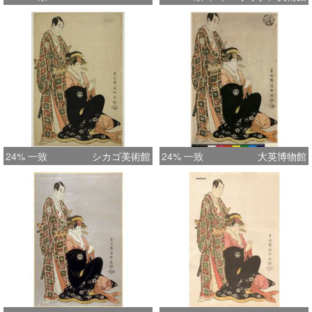
24% 一致
シカゴ美術館
24% 一致
大英博物館