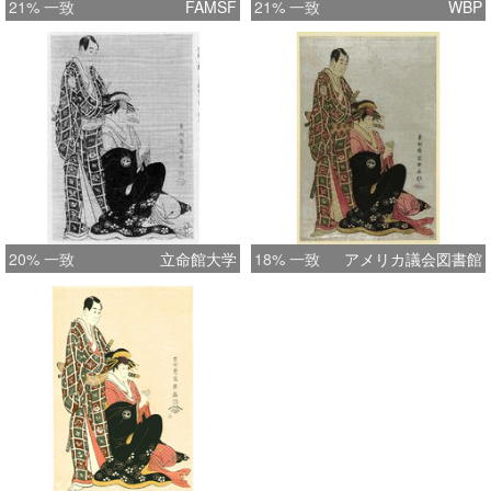
21% 一致
FAMSF
21% 一致
WBP
20% 一致
立命館大学
18% 一致
アメリカ議会図書館