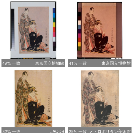
49% 一致
東京国立博物館
41% 一致
東京国立博物館
32% 一致
JAODB
29% 一致
メトロポリタン美術館