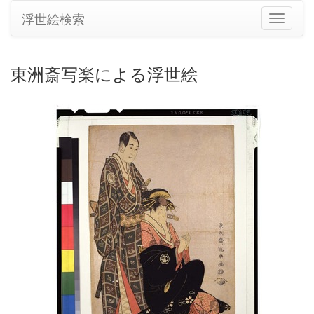
浮世絵検索
ナ
ビ
ゲ
ー
東洲斎写楽による浮世絵
シ
ョ
ン
の
切
り
替
え