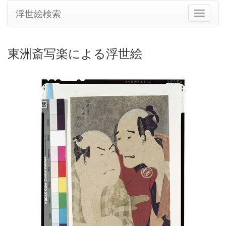
浮世絵検索
ナ
ビ
ゲ
ー
東洲斎写楽による浮世絵
シ
ョ
ン
の
切
り
替
え