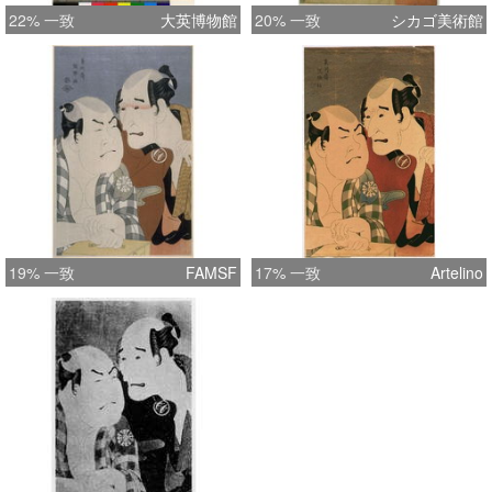
22% 一致
大英博物館
20% 一致
シカゴ美術館
19% 一致
FAMSF
17% 一致
Artelino