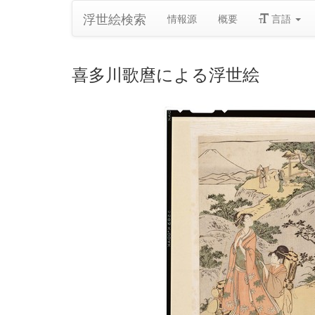
浮世絵検索
情報源
概要
言語
喜多川歌麿による浮世絵