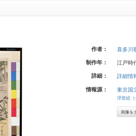
作者：
喜多川
制作年：
江戸時代
詳細：
詳細情報.
情報源：
東京国
浮世絵（全
画像を