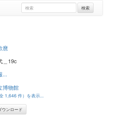
歌麿
＿19c
..
立博物館
 1,646 件）を表示...
ダウンロード