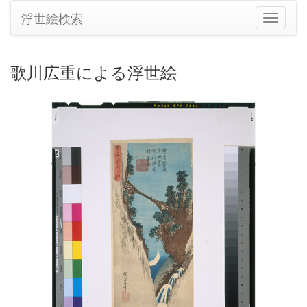
浮世絵検索
ナ
ビ
ゲ
ー
歌川広重による浮世絵
シ
ョ
ン
の
切
り
替
え