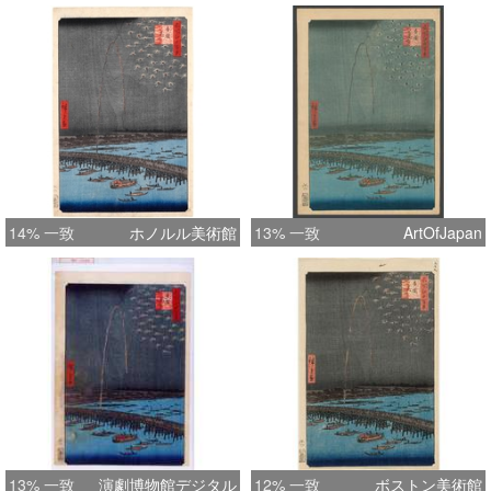
14% 一致
ホノルル美術館
13% 一致
ArtOfJapan
13% 一致
演劇博物館デジタル
12% 一致
ボストン美術館