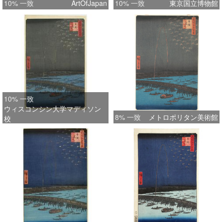
10% 一致
ArtOfJapan
10% 一致
東京国立博物館
10% 一致
ウィスコンシン大学マディソン
8% 一致
メトロポリタン美術館
校