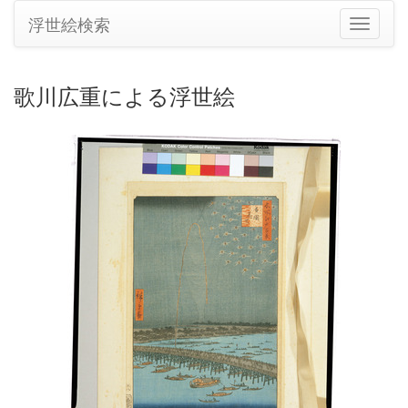
浮世絵検索
ナ
ビ
ゲ
ー
歌川広重による浮世絵
シ
ョ
ン
の
切
り
替
え