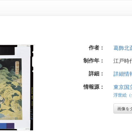
作者：
葛飾北
制作年：
江戸時
詳細：
詳細情報.
情報源：
東京国
浮世絵（全
画像を