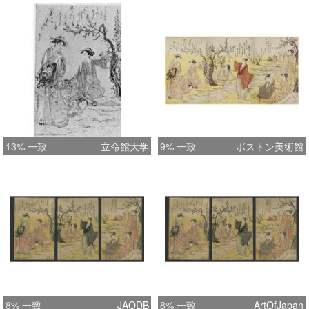
13% 一致
立命館大学
9% 一致
ボストン美術館
8% 一致
JAODB
8% 一致
ArtOfJapan