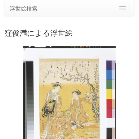
浮世絵検索
ナ
ビ
ゲ
ー
窪俊満による浮世絵
シ
ョ
ン
の
切
り
替
え