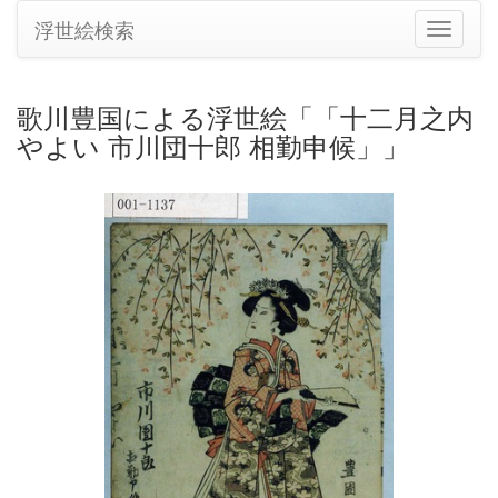
浮世絵検索
ナ
ビ
ゲ
ー
歌川豊国による浮世絵「「十二月之内
シ
やよい 市川団十郎 相勤申候」」
ョ
ン
の
切
り
替
え