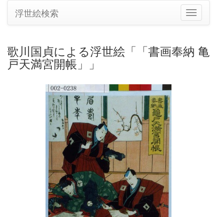
浮世絵検索
ナ
ビ
ゲ
ー
歌川国貞による浮世絵「「書画奉納 亀
シ
戸天満宮開帳」」
ョ
ン
の
切
り
替
え