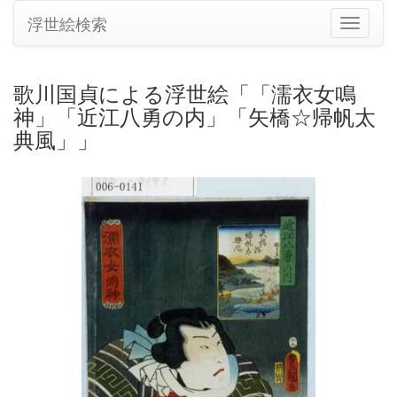
浮世絵検索
ナ
ビ
ゲ
ー
歌川国貞による浮世絵「「濡衣女鳴
シ
神」「近江八勇の内」「矢橋☆帰帆太
ョ
ン
典風」」
の
切
り
替
え