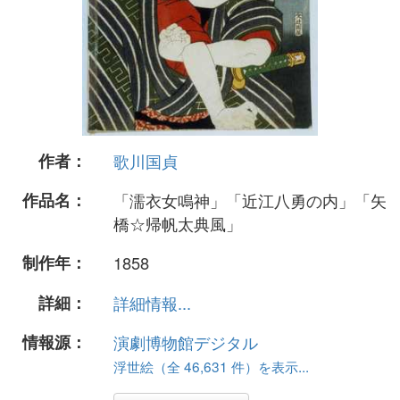
作者：
歌川国貞
作品名：
「濡衣女鳴神」「近江八勇の内」「矢
橋☆帰帆太典風」
制作年：
1858
詳細：
詳細情報...
情報源：
演劇博物館デジタル
浮世絵（全 46,631 件）を表示...