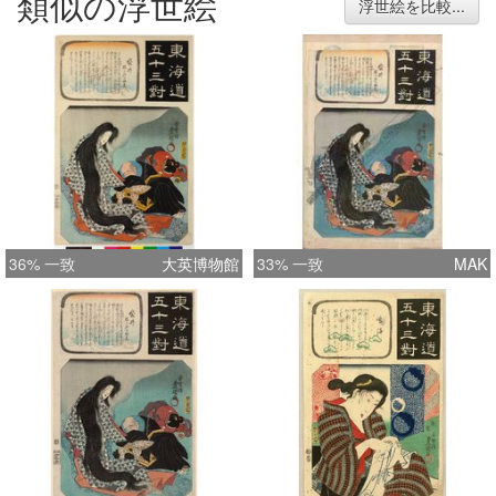
類似の浮世絵
浮世絵を比較...
36% 一致
大英博物館
33% 一致
MAK