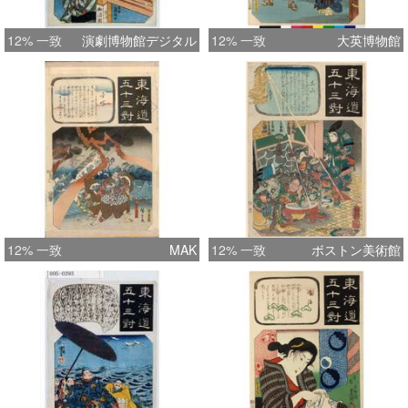
12% 一致
演劇博物館デジタル
12% 一致
大英博物館
12% 一致
MAK
12% 一致
ボストン美術館