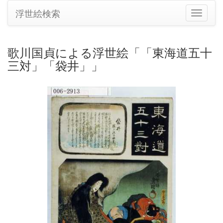
浮世絵検索
ナ
ビ
ゲ
ー
歌川国貞による浮世絵「「東海道五十
シ
三対」「袋井」」
ョ
ン
の
切
り
替
え