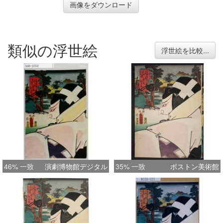
画像をダウンロード
類似の浮世絵
浮世絵を比較...
46% 一致
演劇博物館デジタル
35% 一致
ボストン美術館