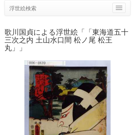
浮世絵検索
ナ
ビ
ゲ
ー
歌川国貞による浮世絵「「東海道五十
シ
三次之内 土山水口間 松ノ尾 松王
ョ
ン
丸」」
の
切
り
替
え