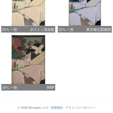
33% 一致
ボストン美術館
32% 一致
東京都立図書館
28% 一致
WBP
©
2026
Mongaku, LLC
·
利用規約
·
プライバシーポリシー