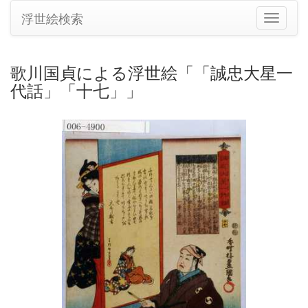
浮世絵検索
ナ
ビ
ゲ
ー
歌川国貞による浮世絵「「誠忠大星一
シ
代話」「十七」」
ョ
ン
の
切
り
替
え