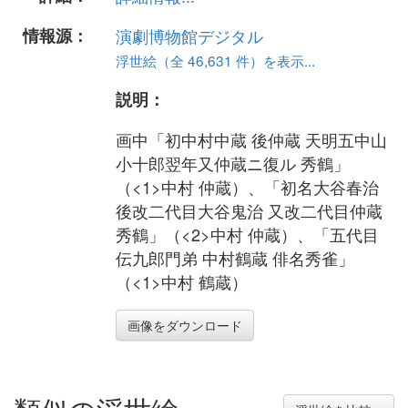
情報源：
演劇博物館デジタル
浮世絵（全 46,631 件）を表示...
説明：
画中「初中村中蔵 後仲蔵 天明五中山
小十郎翌年又仲蔵ニ復ル 秀鶴」
（<1>中村 仲蔵）、「初名大谷春治
後改二代目大谷鬼治 又改二代目仲蔵
秀鶴」（<2>中村 仲蔵）、「五代目
伝九郎門弟 中村鶴蔵 俳名秀雀」
（<1>中村 鶴蔵）
画像をダウンロード