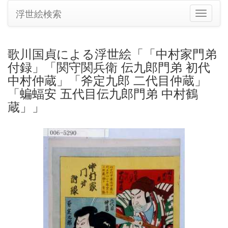
浮世絵検索
ナ
ビ
ゲ
ー
歌川国貞による浮世絵「「中村家門弟
シ
付録」「関守関兵衛 伝九郎門弟 初代
ョ
ン
中村仲蔵」「斧定九郎 二代目仲蔵」
の
「蝙蝠安 五代目伝九郎門弟 中村鶴
切
蔵」」
り
替
え