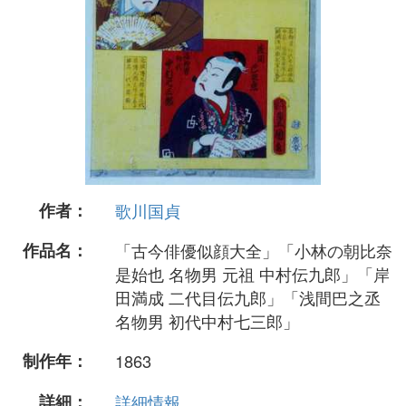
作者：
歌川国貞
作品名：
「古今俳優似顔大全」「小林の朝比奈
是始也 名物男 元祖 中村伝九郎」「岸
田満成 二代目伝九郎」「浅間巴之丞
名物男 初代中村七三郎」
制作年：
1863
詳細：
詳細情報...