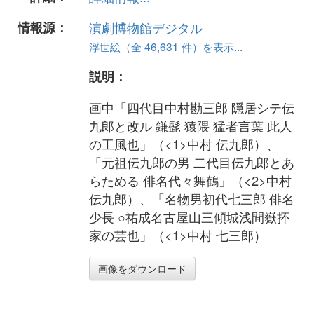
情報源：
演劇博物館デジタル
浮世絵（全 46,631 件）を表示...
説明：
画中「四代目中村勘三郎 隠居シテ伝
九郎と改ル 鎌髭 猿隈 猛者言葉 此人
の工風也」（<1>中村 伝九郎）、
「元祖伝九郎の男 二代目伝九郎とあ
らためる 俳名代々舞鶴」（<2>中村
伝九郎）、「名物男初代七三郎 俳名
少長 ○祐成名古屋山三傾城浅間嶽抔
家の芸也」（<1>中村 七三郎）
画像をダウンロード