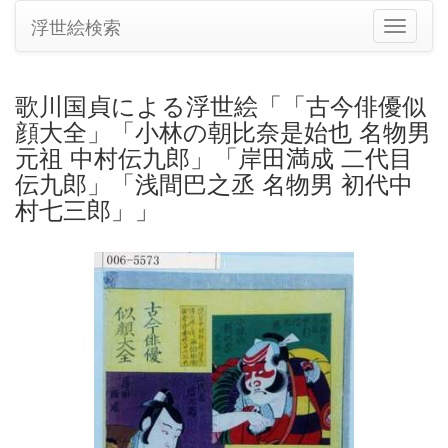
浮世絵検索
ナ
ビ
ゲ
ー
歌川国貞による浮世絵「「古今俳優似
シ
顔大全」「小林の朝比奈是始也 名物男
ョ
ン
元祖 中村伝九郎」「岸田満成 二代目
の
伝九郎」「浅間巴之丞 名物男 初代中
切
村七三郎」」
り
替
え