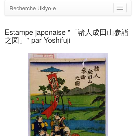
Recherche Ukiyo-e
Bascule
la
navigati
Estampe japonaise "「諸人成田山参詣
之図」" par Yoshifuji