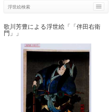
浮世絵検索
ナ
ビ
ゲ
ー
歌川芳豊による浮世絵「「伴田右衛
シ
門」」
ョ
ン
の
切
り
替
え