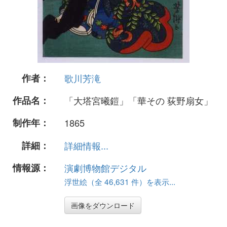
作者：
歌川芳滝
作品名：
「大塔宮曦鎧」「華その 荻野扇女」
制作年：
1865
詳細：
詳細情報...
情報源：
演劇博物館デジタル
浮世絵（全 46,631 件）を表示...
画像をダウンロード