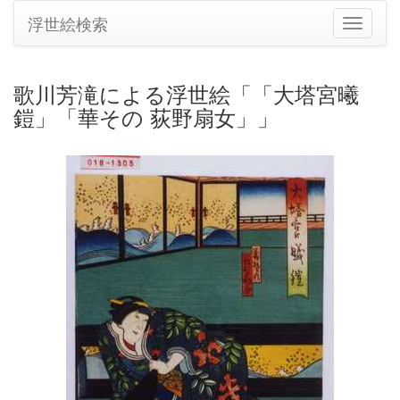
浮世絵検索
ナ
ビ
ゲ
ー
歌川芳滝による浮世絵「「大塔宮曦
シ
鎧」「華その 荻野扇女」」
ョ
ン
の
切
り
替
え