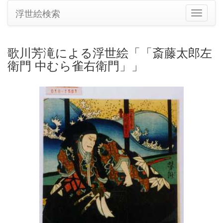
浮世絵検索
ナ
ビ
ゲ
ー
歌川芳滝による浮世絵「「斎藤太郎左
シ
衛門 中むら雀右衛門」」
ョ
ン
の
切
り
替
え