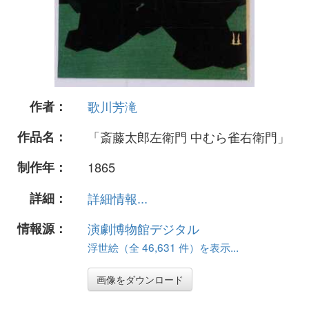
作者：
歌川芳滝
作品名：
「斎藤太郎左衛門 中むら雀右衛門」
制作年：
1865
詳細：
詳細情報...
情報源：
演劇博物館デジタル
浮世絵（全 46,631 件）を表示...
画像をダウンロード