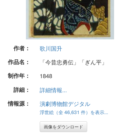
作者：
歌川国升
作品名：
「今昔忠勇伝」「ぎん平」
制作年：
1848
詳細：
詳細情報...
情報源：
演劇博物館デジタル
浮世絵（全 46,631 件）を表示...
画像をダウンロード