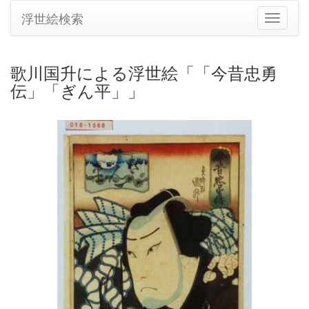
浮世絵検索
ナ
ビ
ゲ
ー
歌川国升による浮世絵「「今昔忠勇
シ
伝」「ぎん平」」
ョ
ン
の
切
り
替
え