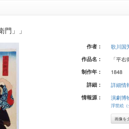
衛門」」
作者：
歌川国
作品名：
「平右
制作年：
1848
詳細：
詳細情報.
情報源：
演劇博
浮世絵（全 
画像を