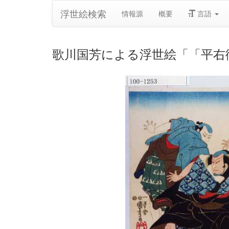
浮世絵検索
情報源
概要
言語
歌川国芳による浮世絵「「平右