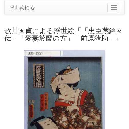
浮世絵検索
ナ
ビ
ゲ
ー
歌川国貞による浮世絵「「忠臣蔵銘々
シ
伝」「愛妻於蘭の方」「前原猪助」」
ョ
ン
の
切
り
替
え