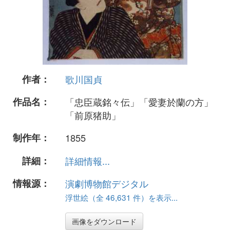
作者：
歌川国貞
作品名：
「忠臣蔵銘々伝」「愛妻於蘭の方」
「前原猪助」
制作年：
1855
詳細：
詳細情報...
情報源：
演劇博物館デジタル
浮世絵（全 46,631 件）を表示...
画像をダウンロード