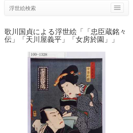
浮世絵検索
ナ
ビ
ゲ
ー
歌川国貞による浮世絵「「忠臣蔵銘々
シ
伝」「天川屋義平」「女房於園」」
ョ
ン
の
切
り
替
え