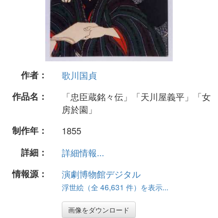
作者：
歌川国貞
作品名：
「忠臣蔵銘々伝」「天川屋義平」「女
房於園」
制作年：
1855
詳細：
詳細情報...
情報源：
演劇博物館デジタル
浮世絵（全 46,631 件）を表示...
画像をダウンロード