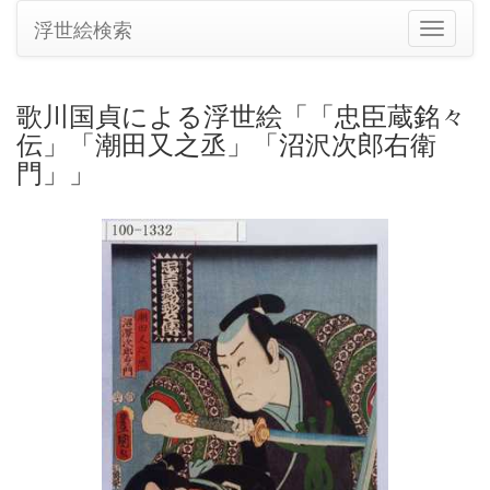
浮世絵検索
ナ
ビ
ゲ
ー
歌川国貞による浮世絵「「忠臣蔵銘々
シ
伝」「潮田又之丞」「沼沢次郎右衛
ョ
ン
門」」
の
切
り
替
え