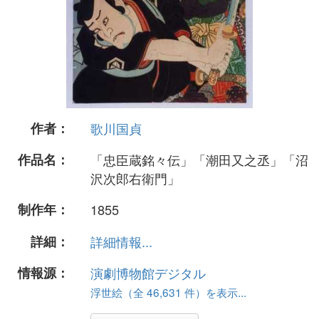
作者：
歌川国貞
作品名：
「忠臣蔵銘々伝」「潮田又之丞」「沼
沢次郎右衛門」
制作年：
1855
詳細：
詳細情報...
情報源：
演劇博物館デジタル
浮世絵（全 46,631 件）を表示...