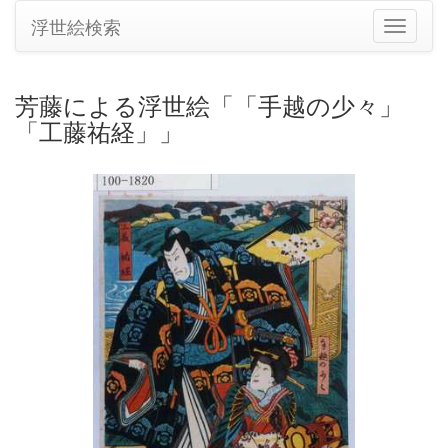
浮世絵検索
ナ
ビ
ゲ
ー
芳藤による浮世絵「「手越の少々」
シ
「工藤祐経」」
ョ
ン
の
切
り
替
え