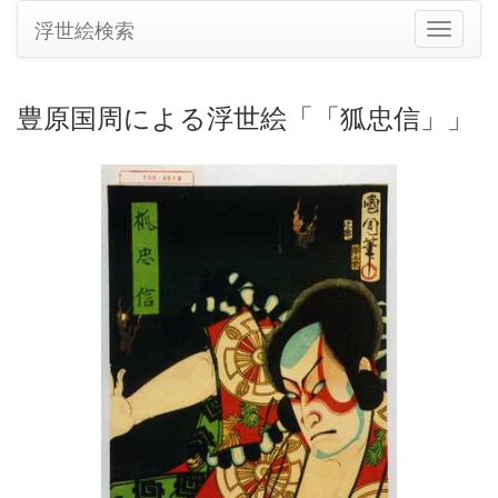
浮世絵検索
ナ
ビ
ゲ
ー
豊原国周による浮世絵「「狐忠信」」
シ
ョ
ン
の
切
り
替
え