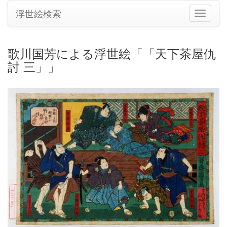
浮世絵検索
ナ
ビ
ゲ
ー
歌川国芳による浮世絵「「天下茶屋仇
シ
討 三」」
ョ
ン
の
切
り
替
え