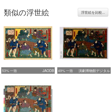
類似の浮世絵
浮世絵を比較...
53% 一致
JAODB
49% 一致
演劇博物館デジタル