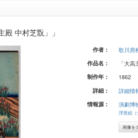
主殿 中村芝翫」」
作者：
歌川房
作品名：
「大高
制作年：
1862
詳細：
詳細情報.
情報源：
演劇博
浮世絵（全 
画像を