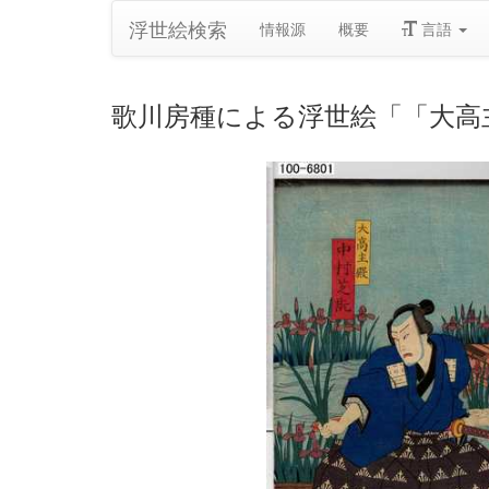
浮世絵検索
情報源
概要
言語
歌川房種による浮世絵「「大高