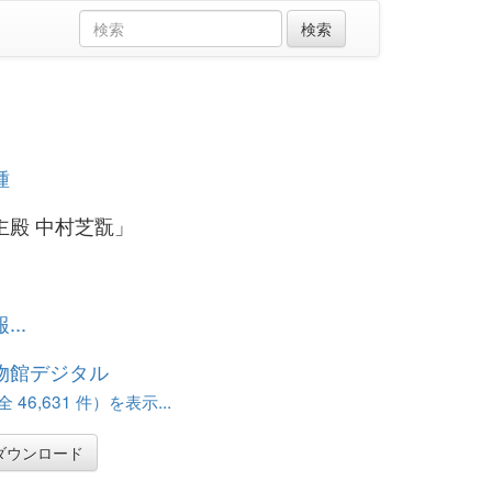
種
主殿 中村芝翫」
..
物館デジタル
46,631 件）を表示...
ダウンロード