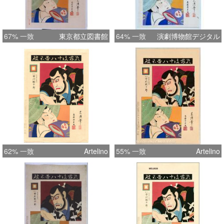
67% 一致
東京都立図書館
64% 一致
演劇博物館デジタル
62% 一致
Artelino
55% 一致
Artelino