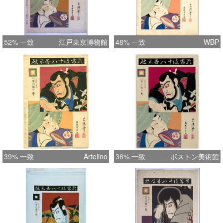
52% 一致
江戸東京博物館
48% 一致
WBP
39% 一致
Artelino
36% 一致
ボストン美術館