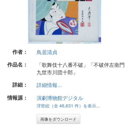
作者：
鳥居清貞
作品名：
「歌舞伎十八番不破」「不破伴左衛門
九世市川団十郎」
詳細：
詳細情報...
情報源：
演劇博物館デジタル
浮世絵（全 46,631 件）を表示...
画像をダウンロード