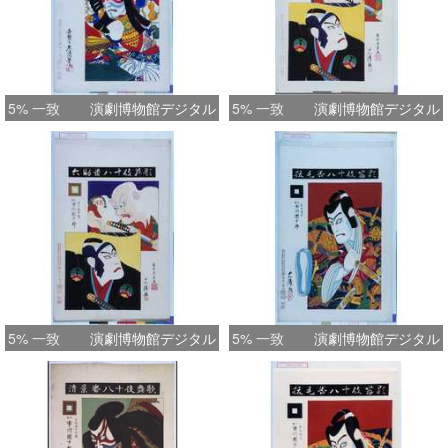
5% 一致
演劇博物館デジタル
5% 一致
演劇博物館デジタル
5% 一致
演劇博物館デジタル
5% 一致
演劇博物館デジタル