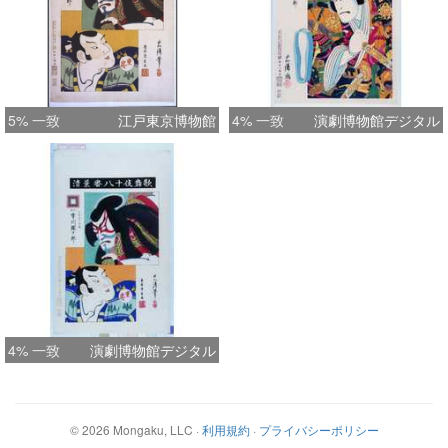
5% 一致
江戸東京博物館
4% 一致
演劇博物館デジタル
4% 一致
演劇博物館デジタル
©
2026
Mongaku, LLC
·
利用規約
·
プライバシーポリシー