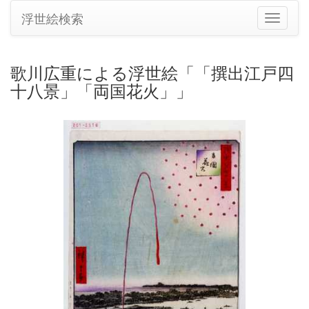
浮世絵検索
ナ
ビ
ゲ
ー
歌川広重による浮世絵「「撰出江戸四
シ
十八景」「両国花火」」
ョ
ン
の
切
り
替
え