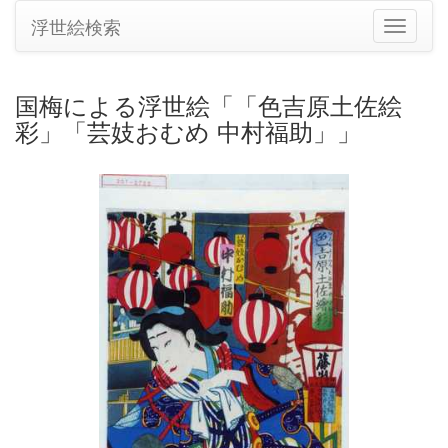
浮世絵検索
ナ
ビ
ゲ
ー
国梅による浮世絵「「色吉原土佐絵
シ
彩」「芸妓おむめ 中村福助」」
ョ
ン
の
切
り
替
え