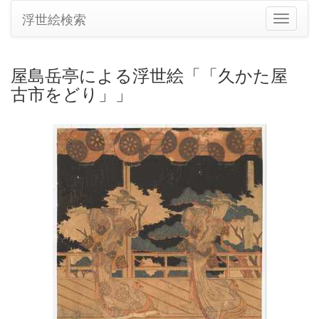
浮世絵検索
ナ
ビ
ゲ
ー
屋島岳亭による浮世絵「「久かた屋
シ
古市をどり」」
ョ
ン
の
切
り
替
え