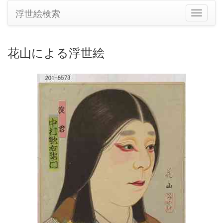
浮世絵検索
ナ
ビ
ゲ
ー
花山による浮世絵
シ
ョ
ン
の
切
り
替
え