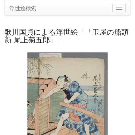
浮世絵検索
ナ
ビ
ゲ
ー
歌川国貞による浮世絵「「玉屋の船頭
シ
新 尾上菊五郎」」
ョ
ン
の
切
り
替
え