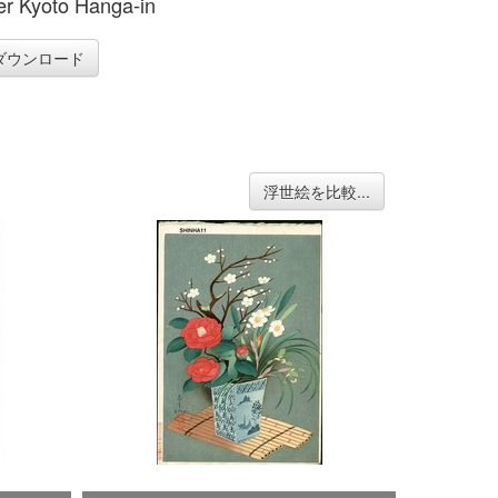
er Kyoto Hanga-in
ダウンロード
浮世絵を比較...