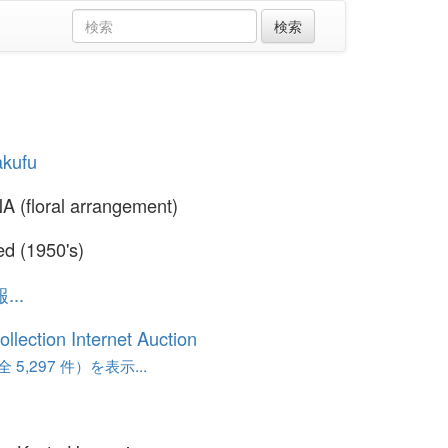
akufu
 (floral arrangement)
ed (1950's)
..
ollection Internet Auction
 5,297 件）を表示...