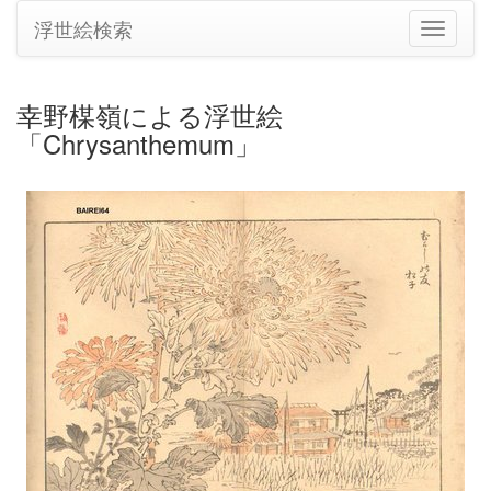
浮世絵検索
ナ
ビ
ゲ
ー
幸野楳嶺による浮世絵
シ
「Chrysanthemum」
ョ
ン
の
切
り
替
え