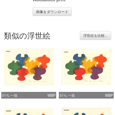
画像をダウンロード
類似の浮世絵
浮世絵を比較...
51% 一致
WBP
51% 一致
WBP