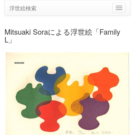
浮世絵検索
ナ
ビ
ゲ
ー
Mitsuaki Soraによる浮世絵「Family
シ
L」
ョ
ン
の
切
り
替
え