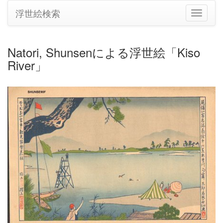
浮世絵検索
ナ
ビ
ゲ
ー
Natori, Shunsenによる浮世絵「Kiso
シ
River」
ョ
ン
の
切
り
替
え